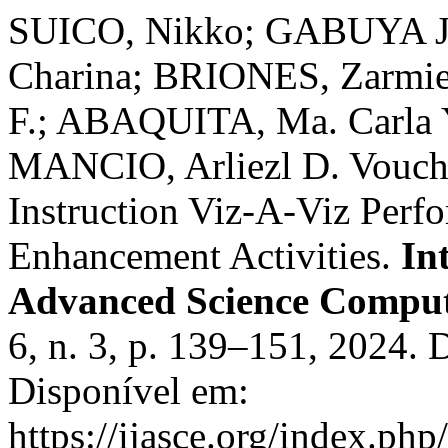
SUICO, Nikko; GABUYA 
Charina; BRIONES, Zarmi
F.; ABAQUITA, Ma. Carla
MANCIO, Arliezl D. Vouchin
Instruction Viz-A-Viz Perf
Enhancement Activities.
In
Advanced Science Comput
6, n. 3, p. 139–151, 2024. 
Disponível em:
https://ijasce.org/index.ph